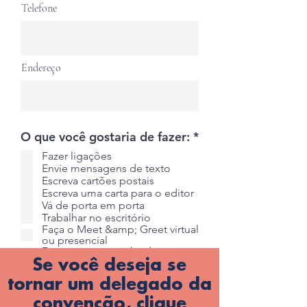
Telefone
Endereço
O
O que você gostaria de fazer:
*
b
Fazer ligações
r
Envie mensagens de texto
i
Escreva cartões postais
g
Escreva uma carta para o editor
a
Vá de porta em porta
t
Trabalhar no escritório
ó
Faça o Meet &amp; Greet virtual
r
ou presencial
i
Faça uma campanha de
o
Se você deseja se
arrecadação de fundos virtual
ou presencial
tornar um delegado da
De outros
convenção, clique