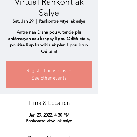
Virtual Rankont ak
Salye
Sat, Jan 29
  |  
Rankontre vityèl ak salye
Antre nan Diana pou w tande plis
enfòmasyon sou kanpay li pou Oditè Eta a,
poukisa li ap kandida ak plan li pou biwo
Oditè a!
Registration is closed
See other events
Time & Location
Jan 29, 2022, 4:30 PM
Rankontre vityèl ak salye