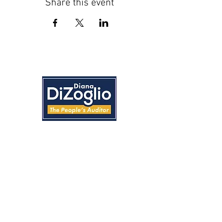
Share this event
Lakay
Konsènan
Nouvèl
Reyalizasyon
Evènman
Feedback
Konvansyon