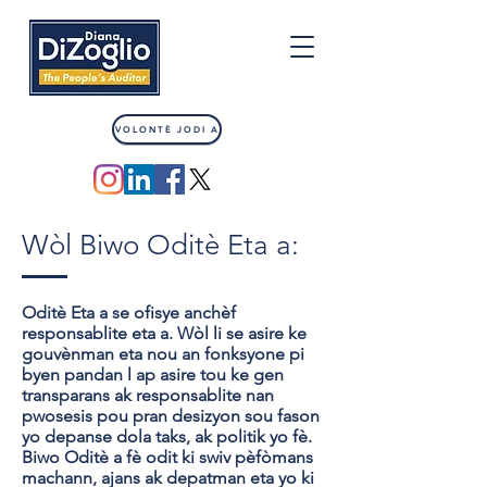
VOLONTÈ JODI A
Wòl Biwo Oditè Eta a:
Oditè Eta a se ofisye anchèf
responsablite eta a. Wòl li se asire ke
gouvènman eta nou an fonksyone pi
byen pandan l ap asire tou ke gen
transparans ak responsablite nan
pwosesis pou pran desizyon sou fason
yo depanse dola taks, ak politik yo fè.
Biwo Oditè a fè odit ki swiv pèfòmans
machann, ajans ak depatman eta yo ki