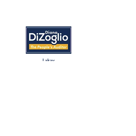
Lakay
Konsènan
Nouvèl
Reyalizasyon
Evènman
Feedback
Konvansyon