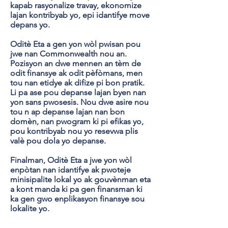
kapab rasyonalize travay, ekonomize
lajan kontribyab yo, epi idantifye move
depans yo.
Oditè Eta a gen yon wòl pwisan pou
jwe nan Commonwealth nou an.
Pozisyon an dwe mennen an tèm de
odit finansye ak odit pèfòmans, men
tou nan etidye ak difize pi bon pratik.
Li pa ase pou depanse lajan byen nan
yon sans pwosesis. Nou dwe asire nou
tou n ap depanse lajan nan bon
domèn, nan pwogram ki pi efikas yo,
pou kontribyab nou yo resevwa plis
valè pou dola yo depanse.
Finalman, Oditè Eta a jwe yon wòl
enpòtan nan idantifye ak pwoteje
minisipalite lokal yo ak gouvènman eta
a kont manda ki pa gen finansman ki
ka gen gwo enplikasyon finansye sou
lokalite yo.