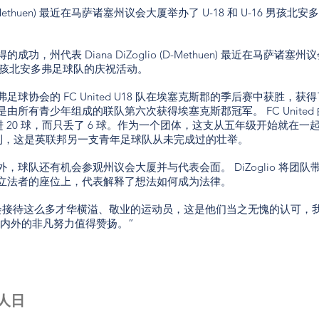
 (D-Methuen) 最近在马萨诸塞州议会大厦举办了 U-18 和 U-16 男孩北安
，州代表 Diana DiZoglio (D-Methuen) 最近在马萨诸塞州
16 男孩北安多弗足球队的庆祝活动。
球协会的 FC United U18 队在埃塞克斯郡的季后赛中获胜，获得
所有青少年组成的联队第六次获得埃塞克斯郡冠军。 FC United 
进 20 球，而只丢了 6 球。作为一个团体，这支从五年级开始就在一
胜利，这是英联邦另一支青年足球队从未完成过的壮举。
，球队还有机会参观州议会大厦并与代表会面。 DiZoglio 将团队
立法者的座位上，代表解释了想法如何成为法律。
会接待这么多才华横溢、敬业的运动员，这是他们当之无愧的认可，
场内外的非凡努力值得赞扬。”
人日