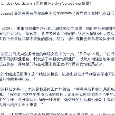
 和 Lindsey Goldstein（照片由 Marilyn Caradonna 提供）
io (D-Methuen) 最近在黑弗里尔高中为女学生举办了首届青年女性职业日活
 12 日举行，由来自黑弗里尔和邻近城镇的女性组成，她们在各种职业
房地产经纪人、法官等。参与者讨论了他们自己和他们的职业，包括
工作中最喜欢和最不喜欢的部分。然后，学生有机会亲自与每位小组
职业日成为众多出色的年轻女性中的一员，”DiZoglio 说。 “在成
悉不同的职业道路。我发起了年轻女性职业日，以此来增强当地年轻
职业机会，并将她们与在社区中真正发挥作用的女性联系起来。
中为我和我的小组成员提供了这个绝佳的机会，以突出这些才华横溢的学生可
后从事的各种职业。”
业选择知之甚少，尤其是我最终工作的领域，”埃塞克斯县警长局囚犯
说。 “有机会与这些学生谈论我的旅程，尤其是我在非传统角色中的
中的工作，是分享我经历的一种方式。像这样的活动和机会对于激励
现自己的潜力至关重要。”
”大黑弗里尔商会会员和媒体经理希拉里·罗杰斯 (Hillary Rogers