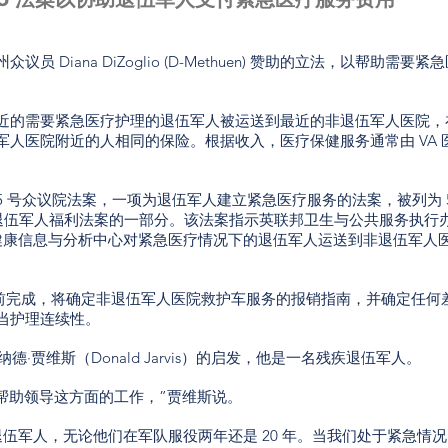
 Diana DiZoglio (D-Methuen) 赞助的立法，以帮助需要紧
近的需要紧急医疗护理的退伍军人被运送到最近的非退伍军人医院，
军人医院附近的人相同的保险。根据收入，医疗保健服务通常由 VA 
 2765 号众议院法案，一项为退伍军人建立紧急医疗服务的法案，被列为 
合退伍军人福利法案的一部分。该法案指示英联邦卫生与公共服务执行
和健康信息与分析中心对紧急医疗情况下的退伍军人运送到非退伍军人
3 月之前完成，将确定非退伍军人医院救护车服务的报销指南，并确定任何
当护理连续性。
唐纳德·贾维斯（Donald Jarvis）的启发，他是一名残疾退伍军人。
io 帮助领导这方面的工作，”贾维斯说。
伍军人，无论他们在军队服役两年还是 20 年。当我们处于紧急情况