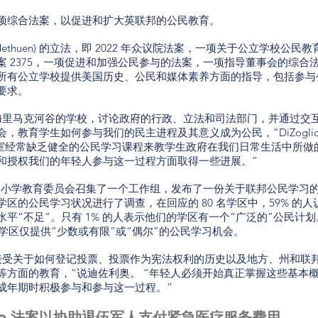
项综合法案，以促进和扩大英联邦的公民教育。
o (D-Methuen) 的立法，即 2022 年众议院法案，一项关于公立学校公民教
 2375，一项促进和加强公民参与的法案，一项指导董事会的综合
所有公立学校提供美国历史、公民和媒体素养方面的指导，包括参与
要求。
梅里马克河谷的学校，讨论政府的行政、立法和司法部门，并通过交
，教育学生如何参与我们的民主进程及其意义成为公民，”DiZogli
教室经常缺乏健全的公民学习课程来教学生政府在我们日常生活中所做
和授权我们的年轻人参与这一过程方面取得一些进展。”
州中小学教育委员会召集了一个工作组，发布了一份关于联邦公民学习
区的公民学习状况进行了调查，在回应的 80 名学区中，59% 的人
平“不足”。只有 1% 的人表示他们的学区有一个“广泛的”公民计划
的学区仅提供“少数或有限”或“偶尔”的公民学习机会。
接受关于如何登记投票、投票作为宪法权利的历史以及地方、州和联
等方面的教育，”说迪佐利奥。 “年轻人必须开始真正掌握这些基本
成年期时积极参与和参与这一过程。”
glio 法案以协助退伍军人支付紧急医疗服务费用