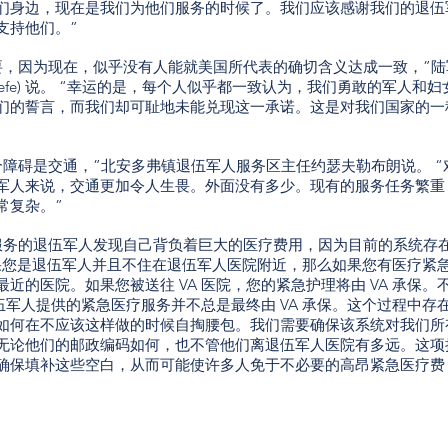
们身边，现在是我们为他们服务的时候了。我们应该感谢我们的退伍
支持他们。”
要，因为现在，似乎没有人能就美国所代表的确切含义达成一致，”陆
 Keefe) 说。 “幸运的是，每个人似乎都一致认为，我们勇敢的军人和妇
们的誓言，而我们却可耻地未能兑现这一承诺。这是对我们国家的一
个障碍是交通，”北安多弗镇退伍军人服务区主任约瑟夫勒布朗说。 “
军人来说，交通更加令人生畏。外面没有多少。现有的服务任务繁重
常复杂。”
服务的退伍军人发现自己背负着巨大的医疗费用，因为目前的系统存
。 “如果您是退伍军人并且不住在退伍军人医院附近，那么如果您有医疗紧
近的医院。如果您被送往 VA 医院，您的紧急护理将由 VA 承保。
退伍军人提供的紧急医疗服务并不总是最终由 VA 承保。这个过程中存
如何在不应该这样做的时候自掏腰包。我们需要确保该系统对我们所
无论他们的邮政编码如何，也不管他们离退伍军人医院有多远。这项
确保填补这些空白，从而可能使许多人免于不必要的高昂紧急医疗费