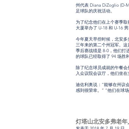
州代表 Diana DiZoglio
足球队的庆祝活动。
为了纪念他们在上个赛季取得的成功
大厦举办了 U-18 和 U-
今年夏天早些时候，北安多弗足
三年来的第二个州冠军。这是由
季后赛战绩是 8-0，他们打
的球队已经取得了 94 场
除了纪念球员成就的午餐会外
入众议院会议厅，他们坐在
迪佐利奥说：“能够在州议
感到很荣幸。” “他们在球
灯塔山北安多弗老年
发表于
2018 年 7 月 19 日